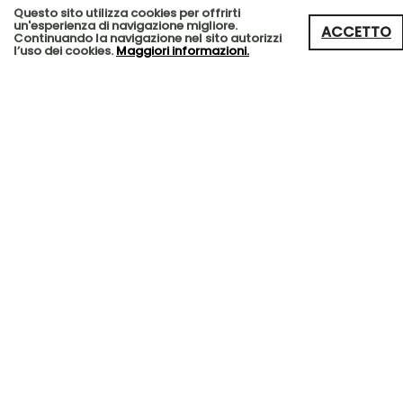
Questo sito utilizza cookies per offrirti
un'esperienza di navigazione migliore.
ACCETTO
Continuando la navigazione nel sito autorizzi
l’uso dei cookies.
Maggiori informazioni.
Come inserisci il tuo
negozio
o la tua
attività
?